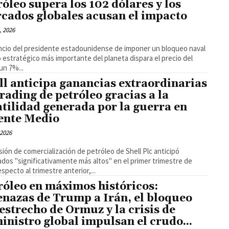
róleo supera los 102 dólares y los
cados globales acusan el impacto
, 2026
ncio del presidente estadounidense de imponer un bloqueo naval
o estratégico más importante del planeta dispara el precio del
un 7%...
ll anticipa ganancias extraordinarias
trading de petróleo gracias a la
atilidad generada por la guerra en
ente Medio
 2026
isión de comercialización de petróleo de Shell Plc anticipó
ados "significativamente más altos" en el primer trimestre de
especto al trimestre anterior,...
róleo en máximos históricos:
nazas de Trump a Irán, el bloqueo
 estrecho de Ormuz y la crisis de
inistro global impulsan el crudo...