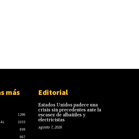
as más
Editorial
Estados Unidos padece una
crisis sin precedentes ante la
escasez de albañiles y
1296
electricistas
NAL
1033
agosto 7, 2026
899
667