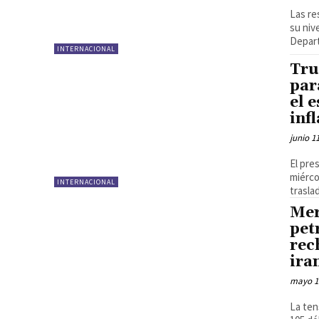
Las re
su niv
Depart
INTERNACIONAL
Tru
par
el 
infl
junio 1
El pre
miérco
INTERNACIONAL
trasla
Mer
pet
rec
ira
mayo 1
La ten