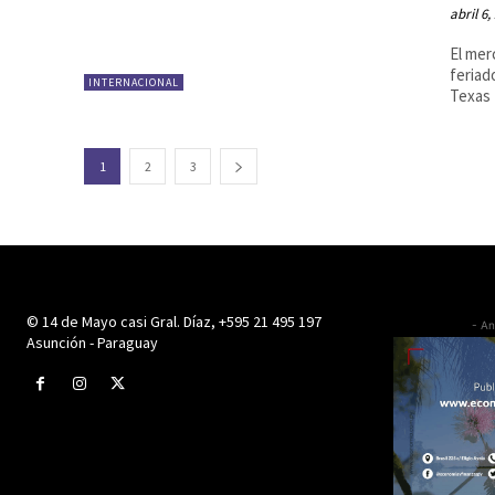
abril 6,
El mer
feriad
INTERNACIONAL
Texas 
1
2
3
© 14 de Mayo casi Gral. Díaz, +595 21 495 197
- An
Asunción - Paraguay