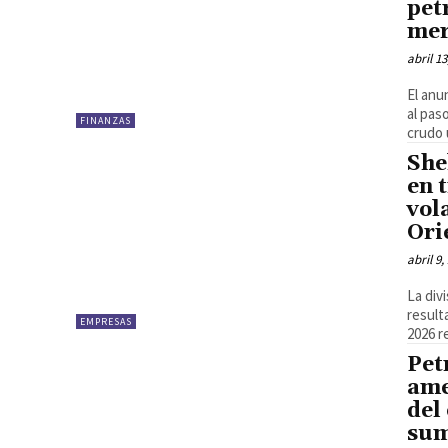
pet
mer
abril 13
El anu
al pas
FINANZAS
crudo 
She
en 
vol
Ori
abril 9,
La div
result
EMPRESAS
2026 r
Pet
ame
del
sum