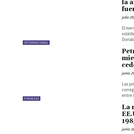
la 
fue
julio 29
El mer
voláti
Donald
INTERNACIONAL
Pet
mie
ced
junio 2
Las pr
correg
entre 
FINANZAS
La 
EE.
198
junio 1