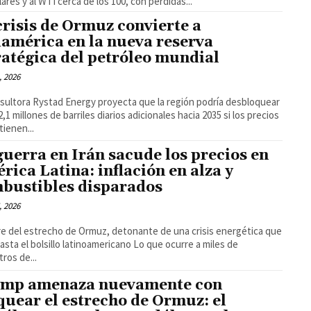
lares y al WTI cerca de los 100, con pérdidas...
crisis de Ormuz convierte a
américa en la nueva reserva
ratégica del petróleo mundial
, 2026
sultora Rystad Energy proyecta que la región podría desbloquear
2,1 millones de barriles diarios adicionales hacia 2035 si los precios
tienen...
guerra en Irán sacude los precios en
rica Latina: inflación en alza y
bustibles disparados
, 2026
rre del estrecho de Ormuz, detonante de una crisis energética que
 el bolsillo latinoamericano Lo que ocurre a miles de
tros de...
mp amenaza nuevamente con
quear el estrecho de Ormuz: el