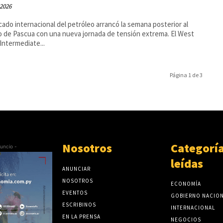
 2026
cado internacional del petróleo arrancó la semana posterior al
o de Pascua con una nueva jornada de tensión extrema. El West
Intermediate...
Página 1 de 3
Nosotros
Categorí
uncio -
leídas
ANUNCIAR
NOSOTROS
ECONOMÍA
EVENTOS
GOBIERNO NACIO
ESCRIBINOS
INTERNACIONAL
EN LA PRENSA
NEGOCIOS