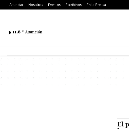
Anunciar
Nosotros
Eventos
Escribinos
En la Prensa
11.8
C
Asunción
El 