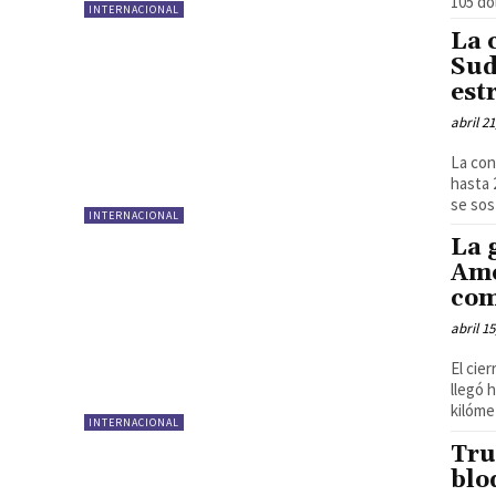
105 dó
INTERNACIONAL
La 
Sud
est
abril 21
La con
hasta 
se sos
INTERNACIONAL
La 
Amé
com
abril 15
El cie
llegó hasta
kilóme
INTERNACIONAL
Tru
blo