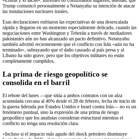
«Entras y lo sacas». Informes no confirmados sugieren, además, que
Trump comunicó personalmente a Netanyahu su intención de atacar
las instalaciones nucleares iraníes.
Esas declaraciones enfriaron las expectativas de una desescalada
rápida y llegaron en un momento especialmente delicado, cuando las
negociaciones entre Washington y Teherán a través de mediadores
pakistaníes aún no han alcanzado un pacto definitivo. Netanyahu
también advirtió recientemente que el conflicto con Irán «aún no ha
terminado», subrayando que el daño causado al país persa y al
Líbano ha sido grave, pero que los objetivos militares no están
completamente cumplidos.
La prima de riesgo geopolítico se
consolida en el barril
El rebote del lunes —que sitúa a ambos contratos con un alza
acumulada cercana al 40% desde el 28 de febrero, fecha de inicio de
la guerra liderada por Estados Unidos e Israel contra Irán— no es un
fenómeno puntual, sino la expresión de una prima de riesgo
geopolítico que los analistas consideran estructural mientras el
conflicto no tenga una resolución clara.
«Incluso si el impacto más agudo del shock petrolero disminuye