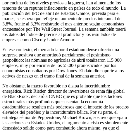
por encima de los niveles previos a la guerra, han alimentado los
temores de un repunte inflacionario en países de todo el mundo. La
publicación del IPC de abril de Estados Unidos, prevista para el
martes, se espera que refleje un aumento de precios interanual del
3,8%, frente al 3,3% registrado el mes anterior, según economistas
encuestados por The Wall Street Journal. La semana también traerá
los datos del índice de precios al productor y los resultados de
empresas como Cisco y Under Armour.
En ese contexto, el mercado laboral estadounidense ofreció una
sorpresa positiva que amortiguó parcialmente el pesimismo
geopolítico: las nóminas no agrícolas de abril totalizaron 115.000
empleos, muy por encima de los 55.000 pronosticados por los
economistas consultados por Dow Jones. El dato dio soporte a los
activos de riesgo en el tramo final de la semana anterior.
No obstante, la macro favorable no disipa la incertidumbre
energética. Rick Rieder, director de inversiones de renta fija global
de BlackRock, declaró a CNBC que es probable que los factores
estructurales más profundos que sustentan la economía
estadounidense resulten más poderosos que el impacto de los precios
elevados del petróleo y la incertidumbre bélica. Por su parte, el
estratega sénior de Pepperstone, Michael Brown, sostuvo que «para
las acciones en Estados Unidos, el argumento alcista es simplemente
demasiado sólido como para combatirlo ahora mismo, ya que el