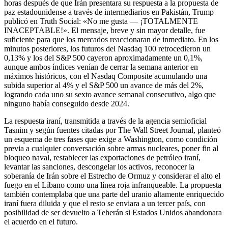
horas después de que Irán presentara su respuesta a la propuesta de
paz estadounidense a través de intermediarios en Pakistán, Trump
publicó en Truth Social: «No me gusta — ¡TOTALMENTE
INACEPTABLE!». El mensaje, breve y sin mayor detalle, fue
suficiente para que los mercados reaccionaran de inmediato. En los
minutos posteriores, los futuros del Nasdaq 100 retrocedieron un
0,13% y los del S&P 500 cayeron aproximadamente un 0,1%,
aunque ambos índices venían de cerrar la semana anterior en
máximos históricos, con el Nasdaq Composite acumulando una
subida superior al 4% y el S&P 500 un avance de más del 2%,
logrando cada uno su sexto avance semanal consecutivo, algo que
ninguno había conseguido desde 2024.
La respuesta iraní, transmitida a través de la agencia semioficial
Tasnim y según fuentes citadas por The Wall Street Journal, planteó
un esquema de tres fases que exige a Washington, como condición
previa a cualquier conversación sobre armas nucleares, poner fin al
bloqueo naval, restablecer las exportaciones de petróleo iraní,
levantar las sanciones, descongelar los activos, reconocer la
soberanía de Irán sobre el Estrecho de Ormuz y considerar el alto el
fuego en el Líbano como una línea roja infranqueable. La propuesta
también contemplaba que una parte del uranio altamente enriquecido
iraní fuera diluida y que el resto se enviara a un tercer país, con
posibilidad de ser devuelto a Teherán si Estados Unidos abandonara
el acuerdo en el futuro.