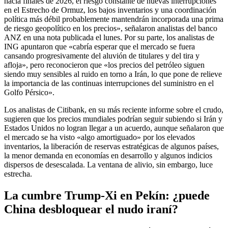
hacia finales de 2026, el riesgo constante de nuevas interrupciones
en el Estrecho de Ormuz, los bajos inventarios y una coordinación
política más débil probablemente mantendrán incorporada una prima
de riesgo geopolítico en los precios», señalaron analistas del banco
ANZ en una nota publicada el lunes. Por su parte, los analistas de
ING apuntaron que «cabría esperar que el mercado se fuera
cansando progresivamente del aluvión de titulares y del tira y
afloja», pero reconocieron que «los precios del petróleo siguen
siendo muy sensibles al ruido en torno a Irán, lo que pone de relieve
la importancia de las continuas interrupciones del suministro en el
Golfo Pérsico».
Los analistas de Citibank, en su más reciente informe sobre el crudo,
sugieren que los precios mundiales podrían seguir subiendo si Irán y
Estados Unidos no logran llegar a un acuerdo, aunque señalaron que
el mercado se ha visto «algo amortiguado» por los elevados
inventarios, la liberación de reservas estratégicas de algunos países,
la menor demanda en economías en desarrollo y algunos indicios
dispersos de desescalada. La ventana de alivio, sin embargo, luce
estrecha.
La cumbre Trump-Xi en Pekín: ¿puede
China desbloquear el nudo iraní?