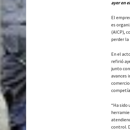
ayer en e
El empren
es organi
(AICP), c
perder la 
En el act
refirió ay
junto con
avances i
comercio 
competían
“Ha sido 
herramie
atendiend
control. 