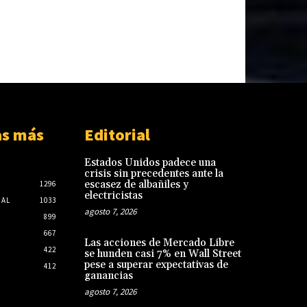
as más
Editorial
Estados Unidos padece una
crisis sin precedentes ante la
escasez de albañiles y
1296
electricistas
NAL
1033
agosto 7, 2026
899
667
Las acciones de Mercado Libre
422
se hunden casi 7% en Wall Street
pese a superar expectativas de
412
ganancias
agosto 7, 2026