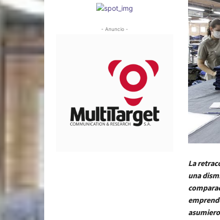
- Anuncio -
La retrac
una dismi
comparaci
emprended
asumieron