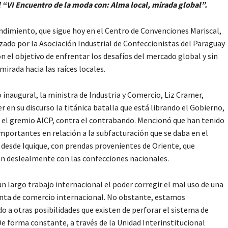
l “VI Encuentro de la moda con: Alma local, mirada global”.
dimiento, que sigue hoy en el Centro de Convenciones Mariscal,
zado por la Asociación Industrial de Confeccionistas del Paraguay
on el objetivo de enfrentar los desafíos del mercado global y sin
mirada hacia las raíces locales.
o inaugural, la ministra de Industria y Comercio, Liz Cramer,
er en su discurso la titánica batalla que está librando el Gobierno,
 el gremio AICP, contra el contrabando. Mencionó que han tenido
mportantes en relación a la subfacturación que se daba en el
desde Iquique, con prendas provenientes de Oriente, que
 deslealmente con las confecciones nacionales.
un largo trabajo internacional el poder corregir el mal uso de una
nta de comercio internacional. No obstante, estamos
o a otras posibilidades que existen de perforar el sistema de
De forma constante, a través de la Unidad Interinstitucional