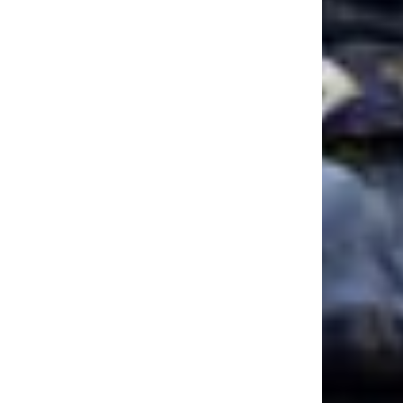
itio
web: