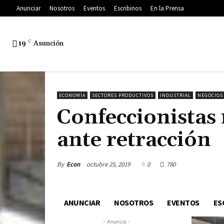
Anunciar
Nosotros
Eventos
Escribinos
En la Prensa
19
C
Asunción
ECONOMÍA
SECTORES PRODUCTIVOS
INDUSTRIAL
NEGOCIOS
Confeccionistas
ante retracción
By
Econ
octubre 25, 2019
0
780
ANUNCIAR
NOSOTROS
EVENTOS
ES
- Anuncio -