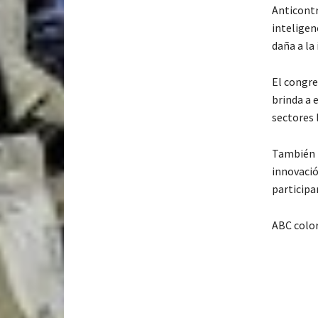
Anticontr
inteligen
daña a la
El congre
brinda a 
sectores 
También b
innovació
participa
ABC colo