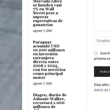
Mercado Libre
se hunden casi
7% en Wall
Street pese a
superar
expectativas de
ganancias
agosto 7, 2026
Comentari
Paraguay
acumuló USD
10.000 millones
Guarda
en inversión
extranjera
próxima v
directa entre
2008 y 2024,
con los servicios
como principal
motor
agosto 7, 2026
Este siti
datos de 
Diageo, dueño de
Johnnie Walker,
recortará 1.000
millones de