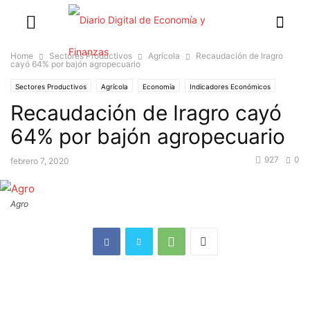
Home
Sectores Productivos
Agrícola
Recaudación de Iragro
cayó 64% por bajón agropecuario
Sectores Productivos
Agrícola
Economía
Indicadores Económicos
Recaudación de Iragro cayó
64% por bajón agropecuario
927
0
febrero 7, 2020
Agro