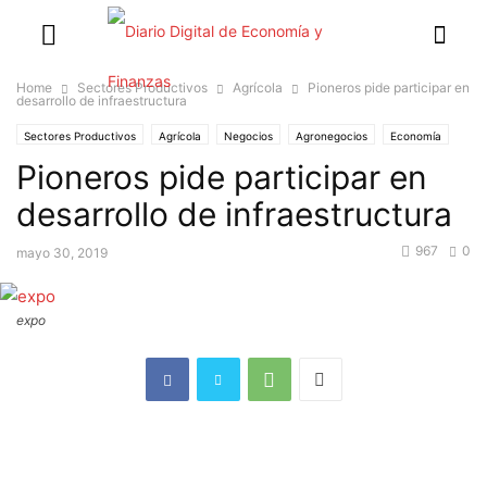
Home
Sectores Productivos
Agrícola
Pioneros pide participar en
desarrollo de infraestructura
Sectores Productivos
Agrícola
Negocios
Agronegocios
Economía
Pioneros pide participar en
Política
Gobiernos Departamentales
Gremios
desarrollo de infraestructura
967
0
mayo 30, 2019
expo