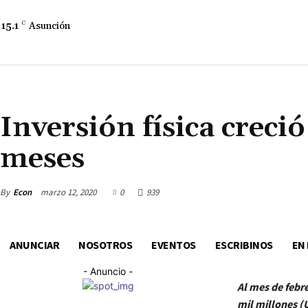
15.1
C
Asunción
ECONOMÍA
DESARROLLO ECONÓMICO
Inversión física creci
meses
By
Econ
marzo 12, 2020
0
939
ANUNCIAR
NOSOTROS
EVENTOS
ESCRIBINOS
EN
- Anuncio -
Al mes de febre
mil millones (