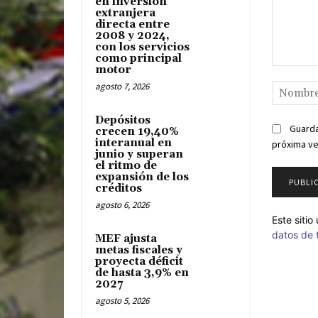
en inversión
extranjera
directa entre
2008 y 2024,
con los servicios
como principal
motor
Comentari
agosto 7, 2026
Depósitos
Guarda
crecen 19,40%
interanual en
próxima v
junio y superan
el ritmo de
expansión de los
créditos
agosto 6, 2026
Este siti
datos de 
MEF ajusta
metas fiscales y
proyecta déficit
de hasta 3,9% en
2027
agosto 5, 2026