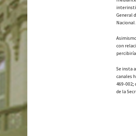
interinst
General d
Nacional 
Asimismo,
con relac
percibirí
Se insta 
canales h
469-002; 
de la Sec