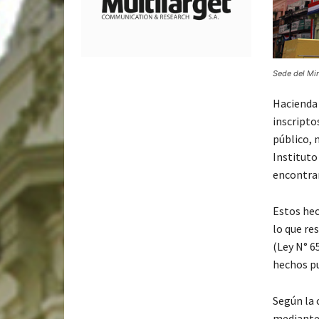
Sede del Min
Hacienda 
inscripto
público, 
Instituto
encontrar
Estos hec
lo que re
(Ley N° 6
hechos pu
Según la 
mediante 