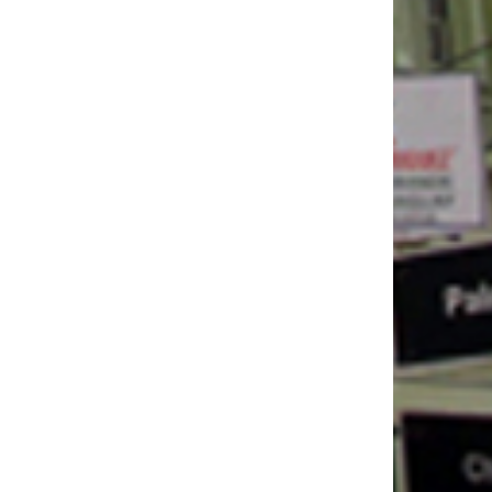
itio
web: