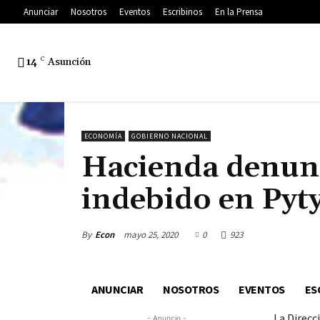
Anunciar
Nosotros
Eventos
Escribinos
En la Prensa
14
C
Asunción
ECONOMÍA
GOBIERNO NACIONAL
Hacienda denunc
indebido en Pyt
By
Econ
mayo 25, 2020
0
923
ANUNCIAR
NOSOTROS
EVENTOS
ES
La Direcc
- Anuncio -