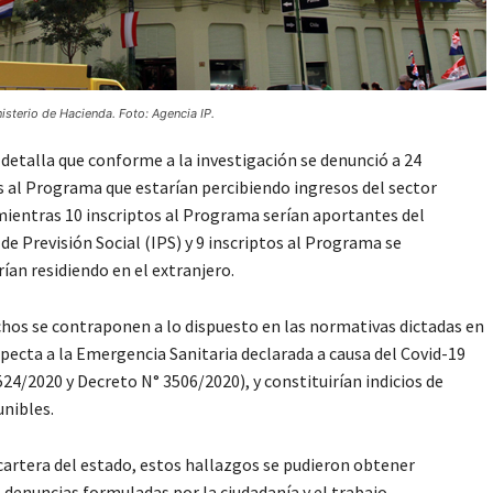
isterio de Hacienda. Foto: Agencia IP.
detalla que conforme a la investigación se denunció a 24
s al Programa que estarían percibiendo ingresos del sector
mientras 10 inscriptos al Programa serían aportantes del
 de Previsión Social (IPS) y 9 inscriptos al Programa se
ían residiendo en el extranjero.
hos se contraponen a lo dispuesto en las normativas dictadas en
specta a la Emergencia Sanitaria declarada a causa del Covid-19
524/2020 y Decreto N° 3506/2020), y constituirían indicios de
nibles.
cartera del estado, estos hallazgos se pudieron obtener
denuncias formuladas por la ciudadanía y el trabajo