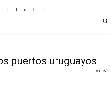
los puertos uruguayos
0
985