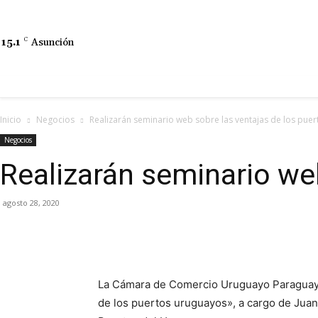
15.1
C
Asunción
Inicio
Negocios
Realizarán seminario web sobre las ventajas de los pue
Negocios
Realizarán seminario we
agosto 28, 2020
La Cámara de Comercio Uruguayo Paraguay
de los puertos uruguayos», a cargo de Juan