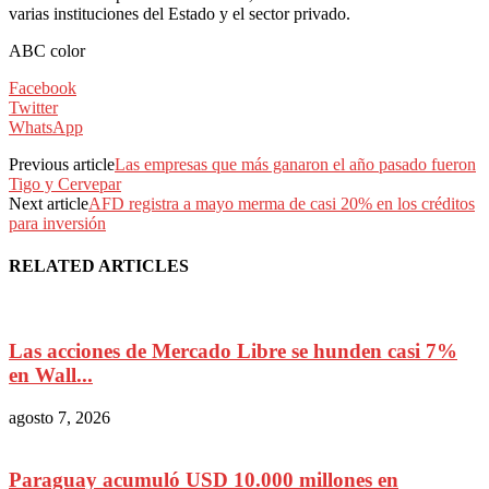
varias instituciones del Estado y el sector privado.
ABC color
Facebook
Twitter
WhatsApp
Previous article
Las empresas que más ganaron el año pasado fueron
Tigo y Cervepar
Next article
AFD registra a mayo merma de casi 20% en los créditos
para inversión
RELATED ARTICLES
Las acciones de Mercado Libre se hunden casi 7%
en Wall...
agosto 7, 2026
Paraguay acumuló USD 10.000 millones en