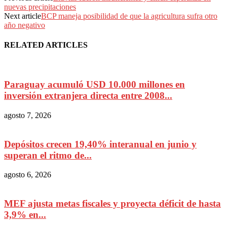
nuevas precipitaciones
Next article
BCP maneja posibilidad de que la agricultura sufra otro
año negativo
RELATED ARTICLES
Paraguay acumuló USD 10.000 millones en
inversión extranjera directa entre 2008...
agosto 7, 2026
Depósitos crecen 19,40% interanual en junio y
superan el ritmo de...
agosto 6, 2026
MEF ajusta metas fiscales y proyecta déficit de hasta
3,9% en...