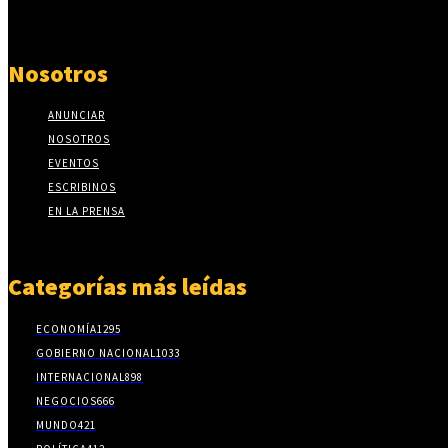
Nosotros
ANUNCIAR
NOSOTROS
EVENTOS
ESCRIBINOS
EN LA PRENSA
Categorías más leídas
ECONOMÍA
1295
GOBIERNO NACIONAL
1033
INTERNACIONAL
898
NEGOCIOS
666
MUNDO
421