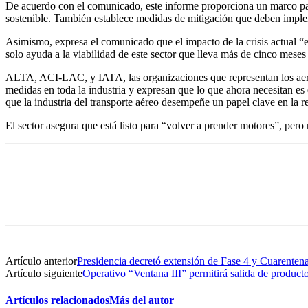
De acuerdo con el comunicado, este informe proporciona un marco para
sostenible. También establece medidas de mitigación que deben implemen
Asimismo, expresa el comunicado que el impacto de la crisis actual “es
solo ayuda a la viabilidad de este sector que lleva más de cinco meses
ALTA, ACI-LAC, y IATA, las organizaciones que representan los aeropu
medidas en toda la industria y expresan que lo que ahora necesitan e
que la industria del transporte aéreo desempeñe un papel clave en la
El sector asegura que está listo para “volver a prender motores”, pero
Artículo anterior
Presidencia decretó extensión de Fase 4 y Cuarentena
Artículo siguiente
Operativo “Ventana III” permitirá salida de produc
Artículos relacionados
Más del autor