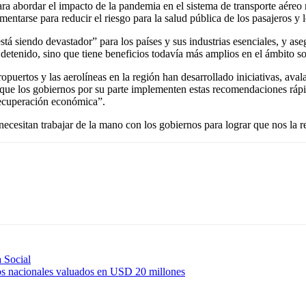
 abordar el impacto de la pandemia en el sistema de transporte aéreo 
tarse para reducir el riesgo para la salud pública de los pasajeros y l
tá siendo devastador” para los países y sus industrias esenciales, y aseg
 detenido, sino que tiene beneficios todavía más amplios en el ámbito s
ertos y las aerolíneas en la región han desarrollado iniciativas, ava
s que los gobiernos por su parte implementen estas recomendaciones rá
 recuperación económica”.
 necesitan trabajar de la mano con los gobiernos para lograr que nos la 
 Social
tos nacionales valuados en USD 20 millones