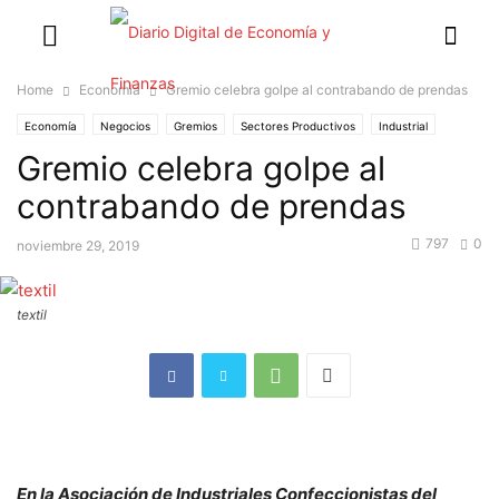
Home
Economía
Gremio celebra golpe al contrabando de prendas
Economía
Negocios
Gremios
Sectores Productivos
Industrial
Gremio celebra golpe al
Industrias
contrabando de prendas
797
0
noviembre 29, 2019
textil
En la Asociación de Industriales Confeccionistas del