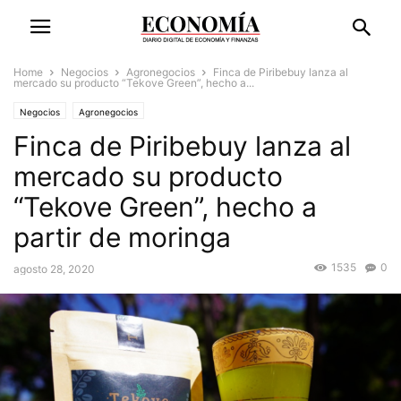
Home
Negocios
Agronegocios
Finca de Piribebuy lanza al
mercado su producto “Tekove Green”, hecho a...
Negocios
Agronegocios
Finca de Piribebuy lanza al
mercado su producto
“Tekove Green”, hecho a
partir de moringa
1535
0
agosto 28, 2020