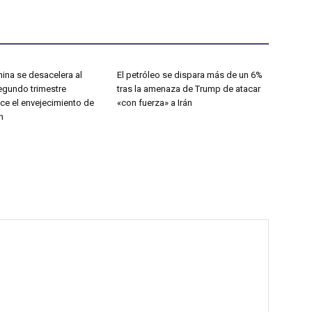
ina se desacelera al
El petróleo se dispara más de un 6%
segundo trimestre
tras la amenaza de Trump de atacar
ce el envejecimiento de
«con fuerza» a Irán
n