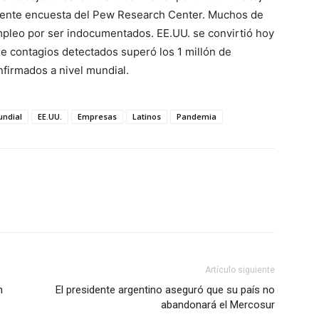
eciente encuesta del Pew Research Center. Muchos de
empleo por ser indocumentados. EE.UU. se convirtió hoy
de contagios detectados superó los 1 millón de
nfirmados a nivel mundial.
ndial
EE.UU.
Empresas
Latinos
Pandemia
Artículo siguiente
n
El presidente argentino aseguró que su país no
abandonará el Mercosur