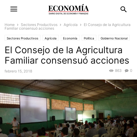
Home
Sectores Productivos
Agrícola
El Consejo de la Agricultura
Familiar consensuó acciones
Sectores Productivos
Agrícola
Economía
Política
Gobierno Nacional
El Consejo de la Agricultura
Negocios
Gremios
Familiar consensuó acciones
863
0
febrero 15, 2018