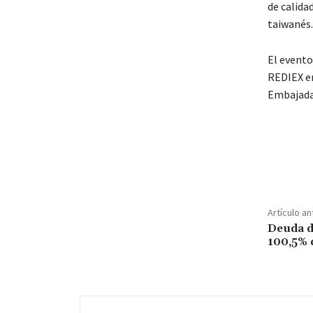
de calida
taiwanés.
El evento
REDIEX en
Embajada
Artículo an
Deuda d
100,5% 