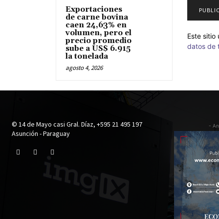
Exportaciones
de carne bovina
caen 24,63% en
volumen, pero el
Este siti
precio promedio
datos de 
sube a US$ 6.915
la tonelada
agosto 4, 2026
© 14 de Mayo casi Gral. Díaz, +595 21 495 197
- An
Asunción - Paraguay