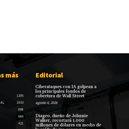
as más
Editorial
Ciberataques con IA golpean a
los principales fondos de
cobertura de Wall Street
1295
agosto 6, 2026
NAL
1033
898
Diageo, dueño de Johnnie
666
Walker, recortará 1.000
421
millones de dólares en medio de