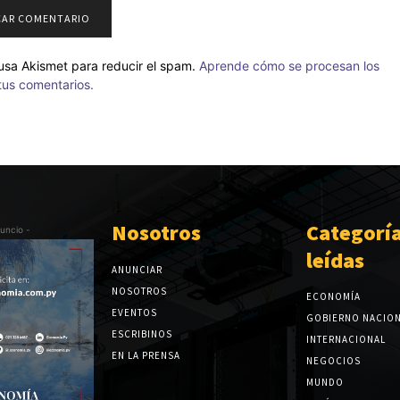
o usa Akismet para reducir el spam.
Aprende cómo se procesan los
tus comentarios.
Nosotros
Categorí
uncio -
leídas
ANUNCIAR
NOSOTROS
ECONOMÍA
EVENTOS
GOBIERNO NACIO
ESCRIBINOS
INTERNACIONAL
EN LA PRENSA
NEGOCIOS
MUNDO