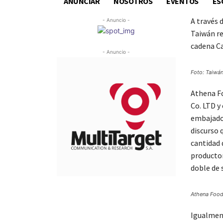
ANUNCIAR
NOSOTROS
EVENTOS
ES
A través 
- Anuncio -
Taiwán re
cadena Ca
- Anuncio -
Foto: Taiwá
Athena Fo
Co. LTD y
embajador
discurso 
cantidad 
productor
doble de 
Athena Foods
Igualment