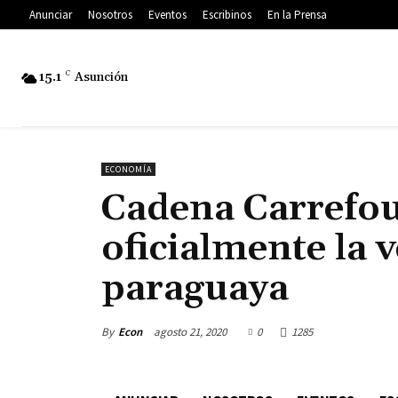
Anunciar
Nosotros
Eventos
Escribinos
En la Prensa
15.1
C
Asunción
ECONOMÍA
Cadena Carrefou
oficialmente la 
paraguaya
By
Econ
agosto 21, 2020
0
1285