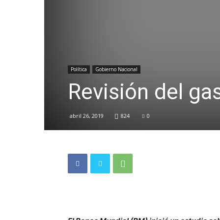
Política
Gobierno Nacional
Revisión del ga
abril 26, 2019
824
0