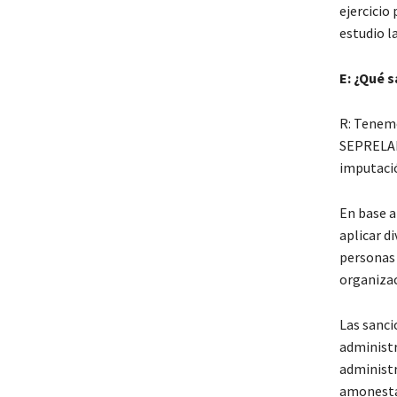
ejercicio
estudio l
E: ¿Qué 
R: Tenemo
SEPRELAD,
imputació
En base a
aplicar d
personas 
organizac
Las sanci
administr
administr
amonestac