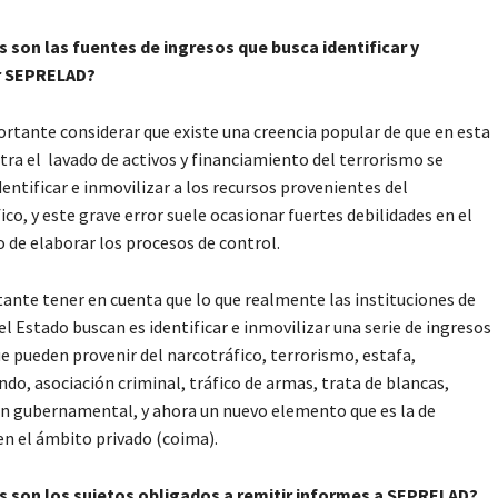
s son las fuentes de ingresos que busca identificar y
r SEPRELAD?
ortante considerar que existe una creencia popular de que en esta
tra el lavado de activos y financiamiento del terrorismo se
dentificar e inmovilizar a los recursos provenientes del
ico, y este grave error suele ocasionar fuertes debilidades en el
e elaborar los procesos de control.
ante tener en cuenta que lo que realmente las instituciones de
el Estado buscan es identificar e inmovilizar una serie de ingresos
que pueden provenir del narcotráfico, terrorismo, estafa,
do, asociación criminal, tráfico de armas, trata de blancas,
n gubernamental, y ahora un nuevo elemento que es la de
n el ámbito privado (coima).
es son los sujetos obligados a remitir informes a SEPRELAD?