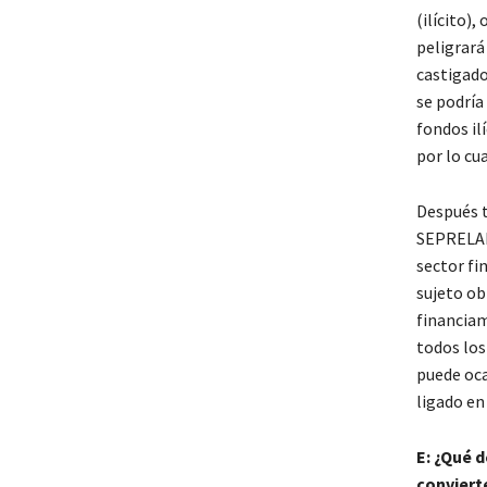
(ilícito),
peligrará
castigado
se podría
fondos il
por lo cu
Después t
SEPRELAD 
sector fi
sujeto obl
financiam
todos los
puede oca
ligado en
E: ¿Qué 
conviert