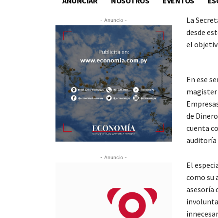
ANUNCIAR
NOSOTROS
EVENTOS
ES
La Secret
- Anuncio -
desde est
el objetiv
En ese s
magister 
Empresas,
de Dinero
cuenta co
auditoría
- Anuncio -
El especi
como su a
asesoría 
involunta
innecesar