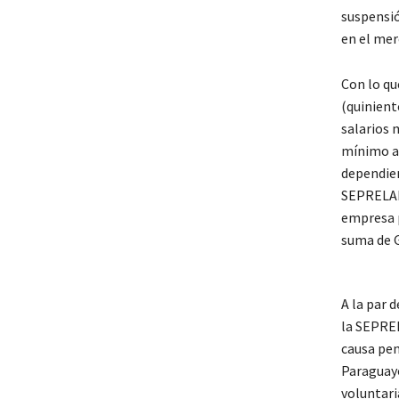
suspensió
en el mer
Con lo qu
(quinient
salarios 
mínimo ac
dependien
SEPRELAD 
empresa p
suma de G
A la par 
la SEPREL
causa pen
Paraguayo
voluntari