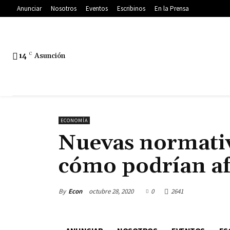
Anunciar
Nosotros
Eventos
Escribinos
En la Prensa
14
C
Asunción
ECONOMÍA
Nuevas normativ
cómo podrían af
By
Econ
octubre 28, 2020
0
2641