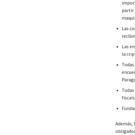
import
partir
maquin
Las co
recibi
Las em
la cr
Todas 
encuen
Paragu
Todas 
fiscal
Funda
Además, h
obligados