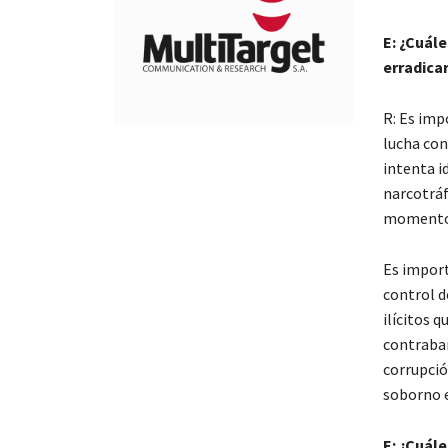
E: ¿Cuále
erradica
R: Es imp
lucha con
intenta i
narcotráf
momento d
Es import
control d
ilícitos 
contraban
corrupció
soborno e
E: ¿Cuál