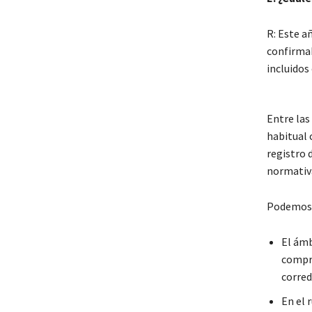
R: Este a
confirma
incluidos
Entre las
habitual 
registro 
normativa
Podemos c
El ámb
compra
corred
En el 