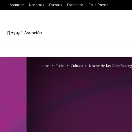
Anunciar
Nosotros
Eventos
Escribinos
En la Prensa
27.9
C
Asunción
Inicio
Estilo
Cultura
Noche de las Galerías reg