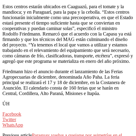
Estos centros estarán ubicados en Caaguazú, para el tomate y la
mandioca; y en Paraguarí, para la papa y la cebolla. “Estos centros
funcionarán inicialmente como una precooperativa, en que el Estado
estará presente el tiempo suficiente hasta que se conviertan en
cooperativas y puedan caminar solas”, especificó el ministro
Rodolfo Friedmann. Remarcó que el acuerdo con la Capasu ya está
firmando y que los técnicos del MAG están culminando el diseño
del proyecto. “Ya tenemos el local que vamos a utilizar y estamos
trabajando en el relevamiento del equipamiento que será necesario,
como cámaras de frío, clasificadoras, transporte, etcétera”, expresó y
agregó que este programa se materializa en enero del año próximo.
Friedmann hizo el anuncio durante el lanzamiento de las Ferias
Agropecuarias de diciembre, denominada Año Paha. La feria
principal se realizará el 17 y 18 de diciembre, en la Costanera de
Asunción. El calendario consta de 160 ferias que se harán en
Central, Cordillera, Alto Paraná, Misiones e Itapúa.
ÚH
Facebook
Twitter
WhatsApp
Previous article
Paraguay vuelve a quejarse por asimetrías en el