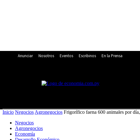
Anunciar
Nosotros
Eventos
Escribinos
En la Prensa
19
C
Asunción
viernes, agosto 7, 2026
Inicio
Negocios
Agronegocios
Frigorífico faena 600 animales por día,
Negocios
Agronegocios
Economía
Desarrollo Económico