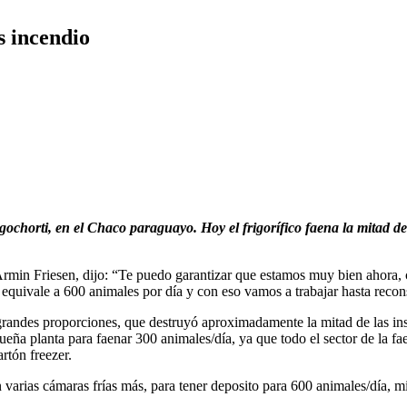
s incendio
ochorti, en el Chaco paraguayo. Hoy el frigorífico faena la mitad de 
Armin Friesen, dijo: “Te puedo garantizar que estamos muy bien ahora
quivale a 600 animales por día y con eso vamos a trabajar hasta recons
 grandes proporciones, que destruyó aproximadamente la mitad de las ins
eña planta para faenar 300 animales/día, ya que todo el sector de la fae
rtón freezer.
arias cámaras frías más, para tener deposito para 600 animales/día, mie