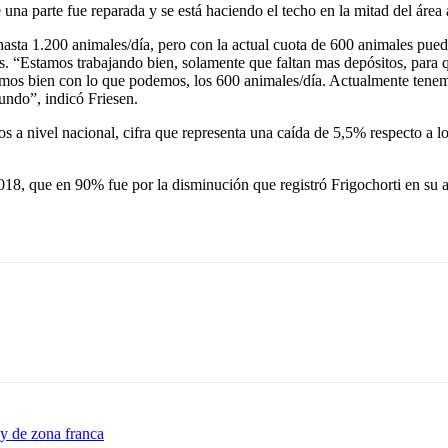
una parte fue reparada y se está haciendo el techo en la mitad del área 
hasta 1.200 animales/día, pero con la actual cuota de 600 animales pued
cos. “Estamos trabajando bien, solamente que faltan mas depósitos, para
mos bien con lo que podemos, los 600 animales/día. Actualmente tenem
mundo”, indicó Friesen.
 a nivel nacional, cifra que representa una caída de 5,5% respecto a l
8, que en 90% fue por la disminución que registró Frigochorti en su act
ey de zona franca