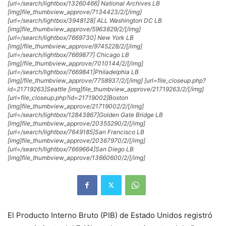
[url=/search/lightbox/13260466] National Archives LB
[img]file_thumbview_approve/7134423/2/[/img]
[url=/search/lightbox/3948128] ALL Washington DC LB
[img]file_thumbview_approve/5963829/2/[/img]
[url=/search/lightbox/7669730] New York LB
[img]/file_thumbview_approve/9745228/2/[/img]
[url=/search/lightbox/7669877] Chicago LB
[img]/file_thumbview_approve/7010144/2/[/img]
[url=/search/lightbox/7669841]Philadelphia LB
[img]/file_thumbview_approve/7758937/2/[/img] [url=file_closeup.php?
id=21719263]Seattle [img]file_thumbview_approve/21719263/2/[/img]
[url=file_closeup.php?id=21719002]Boston
[img]file_thumbview_approve/21719002/2/[/img]
[url=/search/lightbox/12843867]Golden Gate Bridge LB
[img]file_thumbview_approve/20355290/2/[/img]
[url=/search/lightbox/7649185]San Francisco LB
[img]file_thumbview_approve/20367970/2/[/img]
[url=/search/lightbox/7669664]San Diego LB
[img]file_thumbview_approve/13660600/2/[/img]
El Producto Interno Bruto (PIB) de Estado Unidos registró