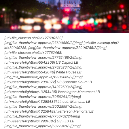
[url=file_closeup.php?id=27600589]
[img]file_thumbview_approve/27600589/2/[/img] [url=file_closeup.php?
id=82009785] [img]file_thumbview_approve/82009785/2/[/img]
[url=file_closeup.php?id=27762468]
[img]file_thumbview_approve/27762468/2/[/img]
[url=/search/lightbox/5542306] US Capitol LB
[img]file_thumbview_approve/27625237/2/[/img]
[url=/search/lightbox/5542046] White House LB
[img]/file_thumbview_approve/19915689/2/[/img]
[url=/search/lightbox/12981072] US Supreme Court LB
[img]file_thumbview_approve/14972693/2/[/img]
[url=/search/lightbox/13253435] Washington Monument LB
[img]file_thumbview_approve/6056244/2/[/img]
[url=/search/lightbox/13258435] Lincoln Memorial LB
[img]file_thumbview_approve/20028991/2/[/img]
[url=/search/lightbox/13258489] Jefferson Memorial LB
[img]file_thumbview_approve/7756762/2/[/img]
[url=/search/lightbox/12981087] US FED LB
[img]file_thumbview_approve/5822940/2/[/img]