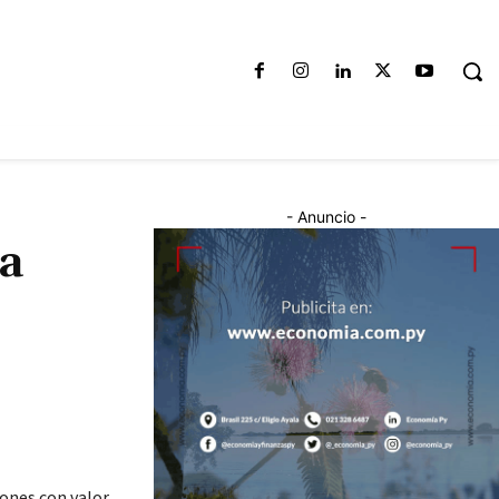
- Anuncio -
a
iones con valor