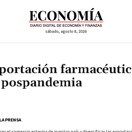
sábado, agosto 8, 2026
portación farmacéutic
la pospandemia
Cuota
 LA PRENSA
ecer el comercio exterior de nuestro país y diversificar las exportac