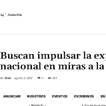
14
C
Asunción
ECONOMÍA
Buscan impulsar la ex
nacional en miras a 
By
Econ
agosto 5, 2020
0
814
ANUNCIAR
NOSOTROS
EVENTOS
ESCRIBINOS
EN
- Anuncio -
A fin de fortal