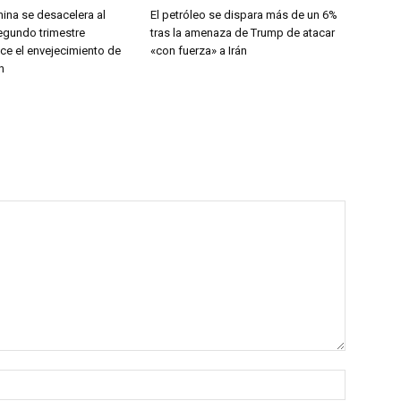
ina se desacelera al
El petróleo se dispara más de un 6%
segundo trimestre
tras la amenaza de Trump de atacar
ce el envejecimiento de
«con fuerza» a Irán
n