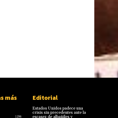
as más
Editorial
Estados Unidos padece una
crisis sin precedentes ante la
escasez de albañiles y
1296