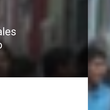
ales
o