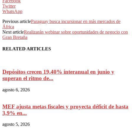
Facebook
Twitter
WhatsApp
Previous article
Paraguay busca incursionar en más mercados de
África
Next article
Realizarán webinar sobre oportunidades de negocio con
Gran Bretaña
RELATED ARTICLES
Depósitos crecen 19,40% interanual en junio y
superan el ritmo de...
agosto 6, 2026
MEF ajusta metas fiscales y proyecta déficit de hasta
3,9% en...
agosto 5, 2026