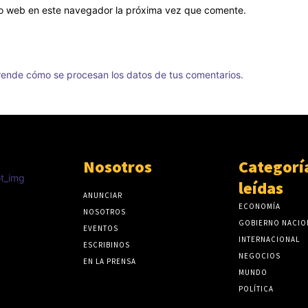
tio web en este navegador la próxima vez que comente.
ende cómo se procesan los datos de tus comentarios.
Nosotros
Categorí
ncio -
leídas
ANUNCIAR
ECONOMÍA
NOSOTROS
GOBIERNO NACIO
EVENTOS
INTERNACIONAL
ESCRIBINOS
NEGOCIOS
EN LA PRENSA
MUNDO
POLÍTICA