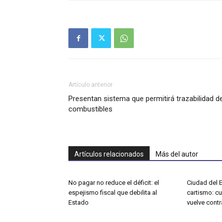
Artículo anterior
Presentan sistema que permitirá trazabilidad d
combustibles
Artículos relacionados
Más del autor
No pagar no reduce el déficit: el
Ciudad del E
espejismo fiscal que debilita al
cartismo: c
Estado
vuelve contr