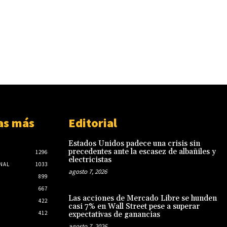
as más
Editorial
Estados Unidos padece una crisis sin
precedentes ante la escasez de albañiles y
1296
electricistas
NAL
1033
agosto 7, 2026
899
667
Las acciones de Mercado Libre se hunden
422
casi 7% en Wall Street pese a superar
412
expectativas de ganancias
agosto 7, 2026