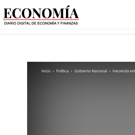
14
C
Asunción
Inicio
Política
Gobierno Nacional
Hacienda emi