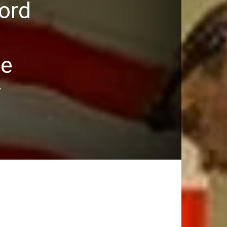
ord
de
y