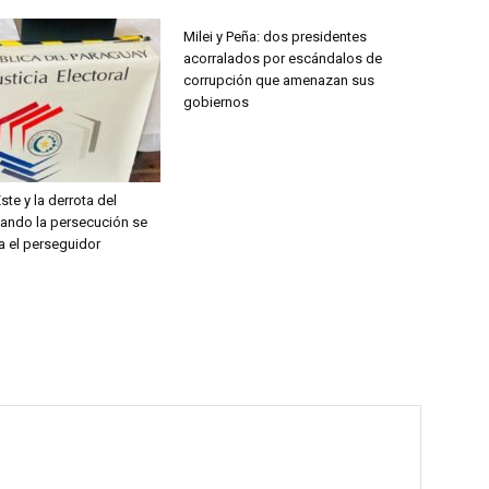
Milei y Peña: dos presidentes
acorralados por escándalos de
corrupción que amenazan sus
gobiernos
ste y la derrota del
uando la persecución se
a el perseguidor