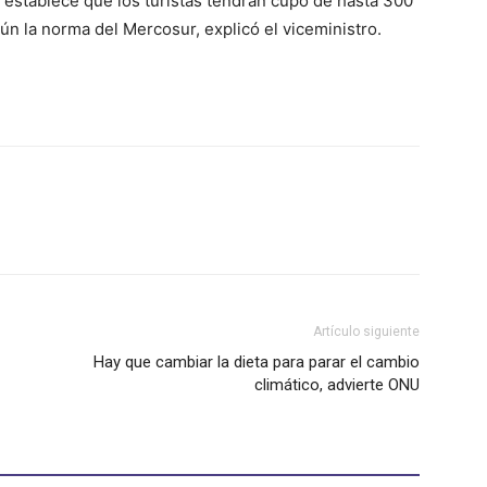
 establece que los turistas tendrán cupo de hasta 300
n la norma del Mercosur, explicó el viceministro.
Artículo siguiente
Hay que cambiar la dieta para parar el cambio
climático, advierte ONU