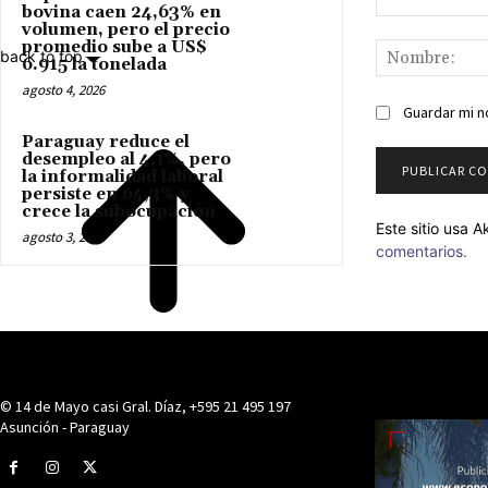
bovina caen 24,63% en
Comentario:
volumen, pero el precio
promedio sube a US$
back to top
6.915 la tonelada
agosto 4, 2026
Guardar mi n
Paraguay reduce el
desempleo al 4,1%, pero
la informalidad laboral
persiste en 64,3% y
crece la subocupación
Este sitio usa 
agosto 3, 2026
comentarios.
© 14 de Mayo casi Gral. Díaz, +595 21 495 197
- Anu
Asunción - Paraguay