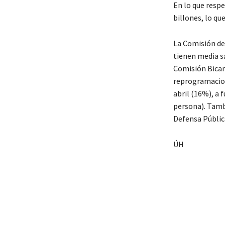
En lo que respe
billones, lo q
La Comisión de
tienen media s
Comisión Bicame
reprogramacion
abril (16%), a 
persona). Tambi
Defensa Públic
ÚH