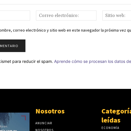
Nombre:
Correo
electrónico:
ombre, correo electrónico y sitio web en este navegador la próxima vez q
Akismet para reducir el spam.
Aprende cómo se procesan los datos de
Nosotros
Categorí
ncio -
leídas
ANUNCIAR
ECONOMÍA
NOSOTROS