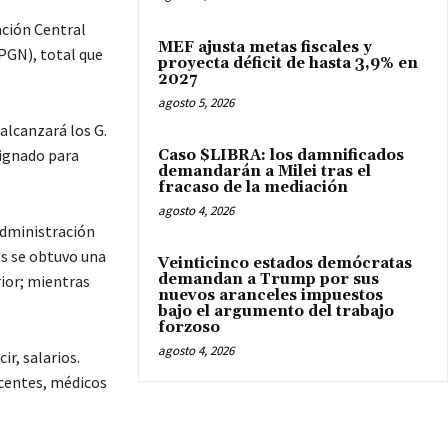
ación Central
MEF ajusta metas fiscales y
PGN), total que
proyecta déficit de hasta 3,9% en
2027
agosto 5, 2026
alcanzará los G.
signado para
Caso $LIBRA: los damnificados
demandarán a Milei tras el
fracaso de la mediación
agosto 4, 2026
Administración
es se obtuvo una
Veinticinco estados demócratas
demandan a Trump por sus
rior; mientras
nuevos aranceles impuestos
bajo el argumento del trabajo
forzoso
agosto 4, 2026
r, salarios.
ocentes, médicos