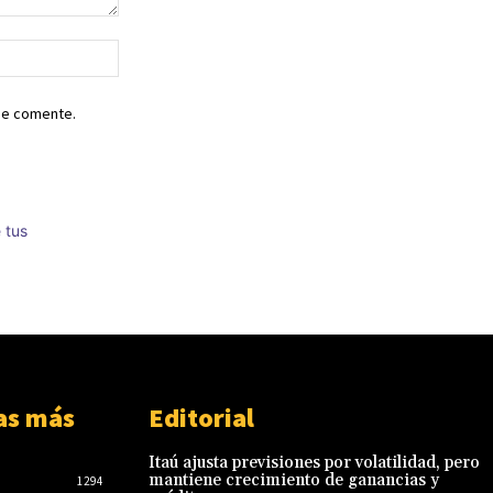
Sitio
web:
ue comente.
 tus
as más
Editorial
Itaú ajusta previsiones por volatilidad, pero
mantiene crecimiento de ganancias y
1294