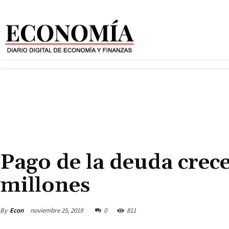
20.7
C
Asunción
ECONOMÍA
INDICADORES ECONÓMICOS
POLÍTICA
GOBIERNO NACIONAL
Pago de la deuda crec
millones
By
Econ
noviembre 25, 2019
0
811