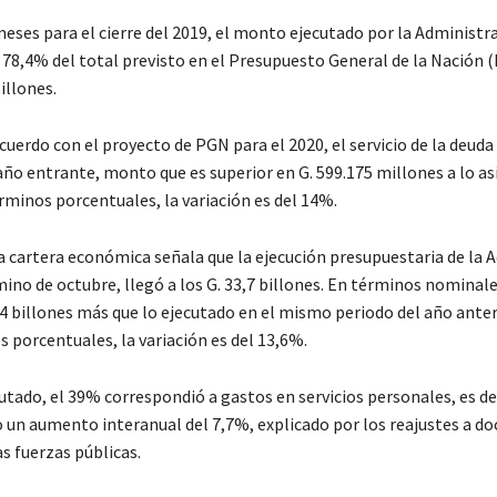
meses para el cierre del 2019, el monto ejecutado por la Administr
78,4% del total previsto en el Presupuesto General de la Nación (
illones.
uerdo con el proyecto de PGN para el 2020, el servicio de la deuda 
 año entrante, monto que es superior en G. 599.175 millones a lo a
rminos porcentuales, la variación es del 14%.
a cartera económica señala que la ejecución presupuestaria de la 
mino de octubre, llegó a los G. 33,7 billones. En términos nominal
 4 billones más que lo ejecutado en el mismo periodo del año ante
 porcentuales, la variación es del 13,6%.
utado, el 39% correspondió a gastos en servicios personales, es deci
o un aumento interanual del 7,7%, explicado por los reajustes a d
as fuerzas públicas.