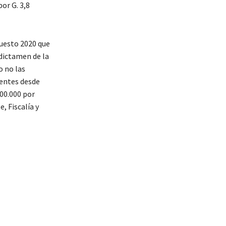
or G. 3,8
uesto 2020 que
 dictamen de la
o no las
entes desde
400.000 por
, Fiscalía y