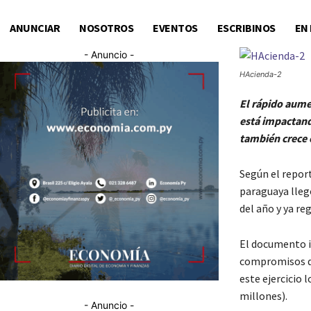
ANUNCIAR
NOSOTROS
EVENTOS
ESCRIBINOS
EN
- Anuncio -
HAcienda-2
El rápido aume
está impactando
también crece c
Según el report
paraguaya llegó
del año y ya re
El documento in
compromisos del
este ejercicio
millones).
- Anuncio -