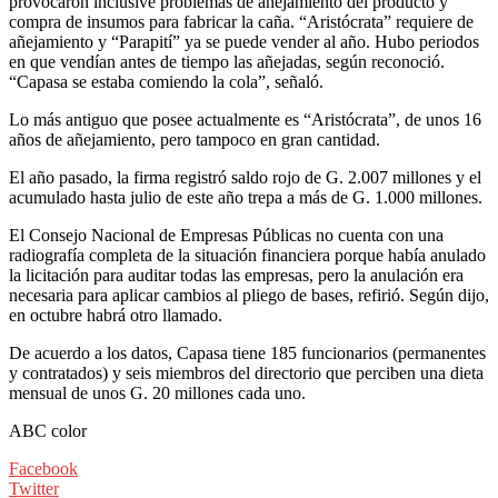
provocaron inclusive problemas de añejamiento del producto y
compra de insumos para fabricar la caña. “Aristócrata” requiere de
añejamiento y “Parapití” ya se puede vender al año. Hubo periodos
en que vendían antes de tiempo las añejadas, según reconoció.
“Capasa se estaba comiendo la cola”, señaló.
Lo más antiguo que posee actualmente es “Aristócrata”, de unos 16
años de añejamiento, pero tampoco en gran cantidad.
El año pasado, la firma registró saldo rojo de G. 2.007 millones y el
acumulado hasta julio de este año trepa a más de G. 1.000 millones.
El Consejo Nacional de Empresas Públicas no cuenta con una
radiografía completa de la situación financiera porque había anulado
la licitación para auditar todas las empresas, pero la anulación era
necesaria para aplicar cambios al pliego de bases, refirió. Según dijo,
en octubre habrá otro llamado.
De acuerdo a los datos, Capasa tiene 185 funcionarios (permanentes
y contratados) y seis miembros del directorio que perciben una dieta
mensual de unos G. 20 millones cada uno.
ABC color
Facebook
Twitter