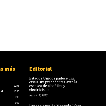
as más
Editorial
Estados Unidos padece una
crisis sin precedentes ante la
escasez de albañiles y
1296
electricistas
NAL
1033
agosto 7, 2026
899
667