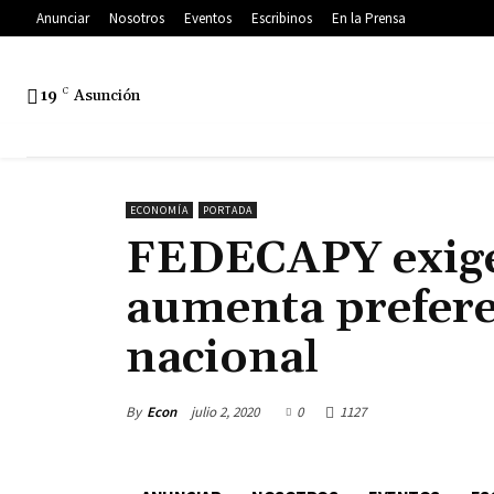
Anunciar
Nosotros
Eventos
Escribinos
En la Prensa
19
C
Asunción
ECONOMÍA
PORTADA
FEDECAPY exige 
aumenta prefere
nacional
By
Econ
julio 2, 2020
0
1127