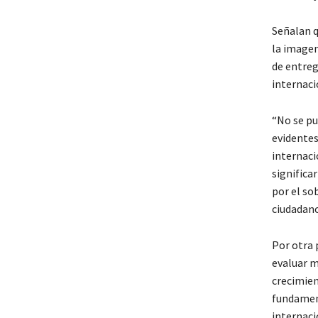
Señalan q
la imagen
de entreg
internaci
“No se pu
evidentes
internaci
significa
por el so
ciudadano
Por otra 
evaluar m
crecimien
fundament
internaci