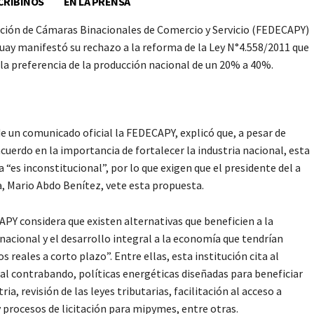
CRIBINOS
EN LA PRENSA
ción de Cámaras Binacionales de Comercio y Servicio (FEDECAPY)
uay manifestó su rechazo a la reforma de la Ley N°4.558/2011 que
a preferencia de la producción nacional de un 20% a 40%.
de un comunicado oficial la FEDECAPY, explicó que, a pesar de
acuerdo en la importancia de fortalecer la industria nacional, esta
 “es inconstitucional”, por lo que exigen que el presidente del a
, Mario Abdo Benítez, vete esta propuesta.
PY considera que existen alternativas que beneficien a la
 nacional y el desarrollo integral a la economía que tendrían
s reales a corto plazo”. Entre ellas, esta institución cita al
l contrabando, políticas energéticas diseñadas para beneficiar
tria, revisión de las leyes tributarias, facilitación al acceso a
y procesos de licitación para mipymes, entre otras.