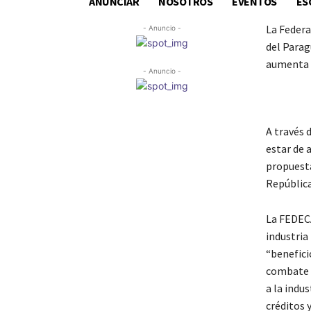
ANUNCIAR
NOSOTROS
EVENTOS
ES
La Federa
- Anuncio -
del Parag
aumenta l
- Anuncio -
A través 
estar de 
propuesta
República
La FEDECA
industria
“beneficio
combate a
a la indus
créditos 