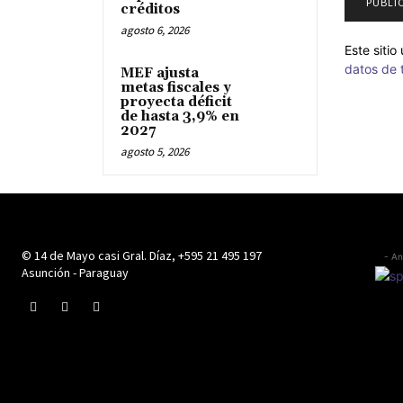
créditos
agosto 6, 2026
Este siti
datos de 
MEF ajusta
metas fiscales y
proyecta déficit
de hasta 3,9% en
2027
agosto 5, 2026
© 14 de Mayo casi Gral. Díaz, +595 21 495 197
- An
Asunción - Paraguay