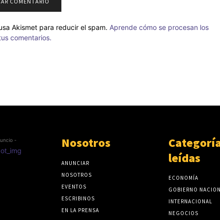
o usa Akismet para reducir el spam.
Aprende cómo se procesan los
tus comentarios.
Nosotros
Categorí
uncio -
leídas
ANUNCIAR
NOSOTROS
ECONOMÍA
EVENTOS
GOBIERNO NACIO
ESCRIBINOS
INTERNACIONAL
EN LA PRENSA
NEGOCIOS