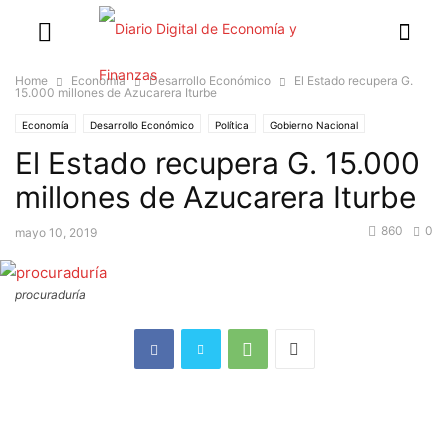
Home
Economía
Desarrollo Económico
El Estado recupera G.
15.000 millones de Azucarera Iturbe
Economía
Desarrollo Económico
Política
Gobierno Nacional
El Estado recupera G. 15.000
Indicadores Económicos
millones de Azucarera Iturbe
860
0
mayo 10, 2019
procuraduría