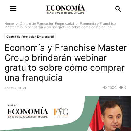
Home
Centro de Formación Empresarial
Economía y Franchise
Master Group brindarán webinar gratuito sobre cómo comprar una...
Centro de Formación Empresarial
Economía y Franchise Master
Marcas, franquicias y oportunidades de negocio
Group brindarán webinar
gratuito sobre cómo comprar
una franquicia
1524
0
enero 7, 2021