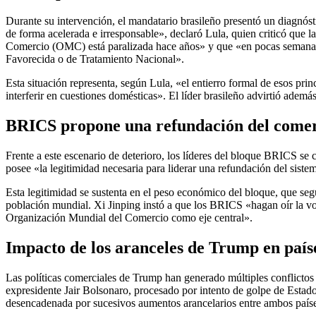
Durante su intervención, el mandatario brasileño presentó un diagnóst
de forma acelerada e irresponsable», declaró Lula, quien criticó que l
Comercio (OMC) está paralizada hace años» y que «en pocas semanas, 
Favorecida o de Tratamiento Nacional».
Esta situación representa, según Lula, «el entierro formal de esos pr
interferir en cuestiones domésticas». El líder brasileño advirtió ademá
BRICS propone una refundación del comer
Frente a este escenario de deterioro, los líderes del bloque BRICS se
posee «la legitimidad necesaria para liderar una refundación del siste
Esta legitimidad se sustenta en el peso económico del bloque, que seg
población mundial. Xi Jinping instó a que los BRICS «hagan oír la vo
Organización Mundial del Comercio como eje central».
Impacto de los aranceles de Trump en paí
Las políticas comerciales de Trump han generado múltiples conflictos 
expresidente Jair Bolsonaro, procesado por intento de golpe de Estad
desencadenada por sucesivos aumentos arancelarios entre ambos paíse