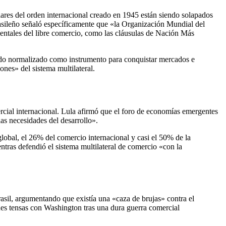
ilares del orden internacional creado en 1945 están siendo solapados
 brasileño señaló específicamente que «la Organización Mundial del
ntales del libre comercio, como las cláusulas de Nación Más
iendo normalizado como instrumento para conquistar mercados e
ones» del sistema multilateral.
rcial internacional. Lula afirmó que el foro de economías emergentes
las necesidades del desarrollo».
global, el 26% del comercio internacional y casi el 50% de la
tras defendió el sistema multilateral de comercio «con la
asil, argumentando que existía una «caza de brujas» contra el
nes tensas con Washington tras una dura guerra comercial