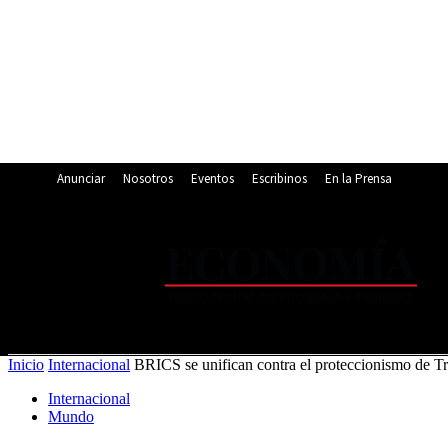
Anunciar
Nosotros
Eventos
Escribinos
En la Prensa
24.6
C
Asunción
jueves, agosto 6, 2026
Inicio
Internacional
BRICS se unifican contra el proteccionismo de Tr
Internacional
Mundo