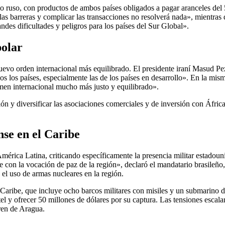
o ruso, con productos de ambos países obligados a pagar aranceles del 
s barreras y complicar las transacciones no resolverá nada», mientras
ndes dificultades y peligros para los países del Sur Global».
polar
uevo orden internacional más equilibrado. El presidente iraní Masud Pe
s los países, especialmente las de los países en desarrollo». En la misma
imen internacional mucho más justo y equilibrado».
ción y diversificar las asociaciones comerciales y de inversión con Áfric
nse en el Caribe
mérica Latina, criticando específicamente la presencia militar estadou
e con la vocación de paz de la región», declaró el mandatario brasileñ
 el uso de armas nucleares en la región.
el Caribe, que incluye ocho barcos militares con misiles y un submarino 
rtel y ofrecer 50 millones de dólares por su captura. Las tensiones esc
ren de Aragua.