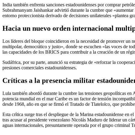
India también enfrenta sanciones estadounidenses por comprar petróle
Subrahmanyam Jaishankar advirtió durante la cumbre que «aumentar la
entorno proteccionista derivado de decisiones unilaterales «plantea gra
Hacia un nuevo orden internacional multi
Los líderes del bloque coincidieron en la necesidad de promover un n
multipolar, democrático y justo», donde se escuchen «las voces de todo
las capacidades de los BRICS para contribuir a la creación de un rég
Sudáfrica, por su parte, anunció su estrategia de «reforzar la coopera
presiones comerciales estadounidenses.
Críticas a la presencia militar estadounide
Lula también abordó durante la cumbre las tensiones geopolíticas en A
potencia mundial en el mar Caribe es un factor de tensión incompatibl
desde 1968, año en que se firmó el Tratado de Tlatelolco, que prohíbe
Esta crítica surge tras el despliegue de la Marina estadounidense en 
tras acusar al presidente venezolano Nicolás Maduro de liderar un cá
aguas internacionales, presuntamente operada por el grupo criminal T