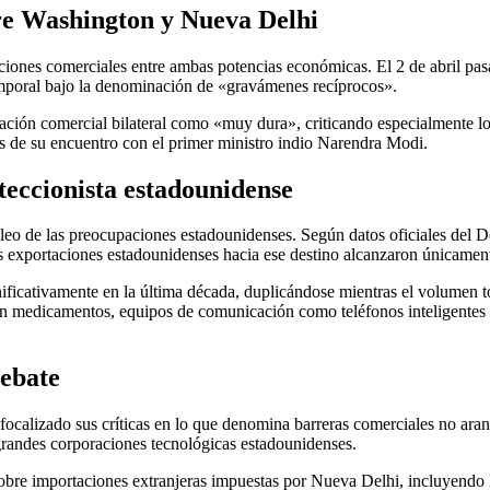
tre Washington y Nueva Delhi
icciones comerciales entre ambas potencias económicas. El 2 de abril 
mporal bajo la denominación de «gravámenes recíprocos».
lación comercial bilateral como «muy dura», criticando especialmente l
es de su encuentro con el primer ministro indio Narendra Modi.
oteccionista estadounidense
 núcleo de las preocupaciones estadounidenses. Según datos oficiales d
as exportaciones estadounidenses hacia ese destino alcanzaron únicame
nificativamente en la última década, duplicándose mientras el volumen t
en medicamentos, equipos de comunicación como teléfonos inteligentes y
debate
focalizado sus críticas en lo que denomina barreras comerciales no aran
 grandes corporaciones tecnológicas estadounidenses.
sobre importaciones extranjeras impuestas por Nueva Delhi, incluyendo 