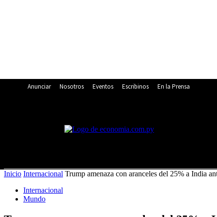
Anunciar
Nosotros
Eventos
Escribinos
En la Prensa
14
C
Asunción
viernes, agosto 7, 2026
Inicio
Internacional
Trump amenaza con aranceles del 25% a India ante
Internacional
Mundo