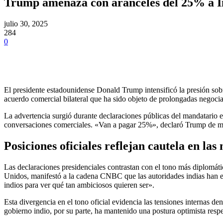
Trump amenaza con aranceles del 25% a Ind
julio 30, 2025
284
0
El presidente estadounidense Donald Trump intensificó la presión sobr
acuerdo comercial bilateral que ha sido objeto de prolongadas negoci
La advertencia surgió durante declaraciones públicas del mandatario e
conversaciones comerciales. «Van a pagar 25%», declaró Trump de man
Posiciones oficiales reflejan cautela en las
Las declaraciones presidenciales contrastan con el tono más diplomát
Unidos, manifestó a la cadena CNBC que las autoridades indias han e
indios para ver qué tan ambiciosos quieren ser».
Esta divergencia en el tono oficial evidencia las tensiones internas d
gobierno indio, por su parte, ha mantenido una postura optimista respe