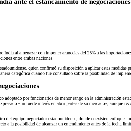
ia ante el estancamiento de negociaciones 
e India al amenazar con imponer aranceles del 25% a las importaciones 
aciones entre ambas naciones.
stadounidense, quien confirmó su disposición a aplicar estas medidas pro
era categórica cuando fue consultado sobre la posibilidad de implemen
 negociaciones
ico adoptado por funcionarios de menor rango en la administración est
xpresado «un fuerte interés en abrir partes de su mercado», aunque re
entro del equipo negociador estadounidense, donde coexisten enfoques má
cto a la posibilidad de alcanzar un entendimiento antes de la fecha lím