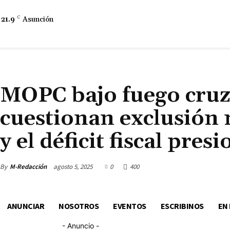
21.9
C
Asunción
ECONOMÍA
DESARROLLO ECONÓMICO
GASTO PÚBLICO
INDICADORES ECONÓMICOS
MOPC bajo fuego cruz
cuestionan exclusión 
y el déficit fiscal pres
By
M-Redacción
agosto 5, 2025
0
400
ANUNCIAR
NOSOTROS
EVENTOS
ESCRIBINOS
EN
- Anuncio -