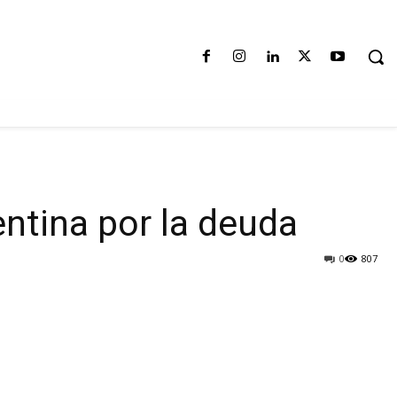
entina por la deuda
0
807