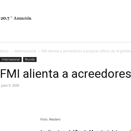
20.7
C
Asunción
Inicio
Internacional
FMI alienta a acreedores a aceptar oferta de Argenti
Internacional
Mundo
FMI alienta a acreedores
julio 9, 2020
Foto: Reuters