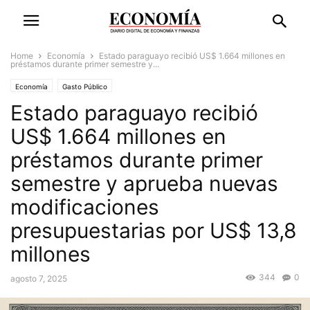
Home
Economía
Estado paraguayo recibió US$ 1.664 millones en
préstamos durante primer semestre y...
Economía
Gasto Público
Estado paraguayo recibió
US$ 1.664 millones en
préstamos durante primer
semestre y aprueba nuevas
modificaciones
presupuestarias por US$ 13,8
millones
344
0
agosto 7, 2025