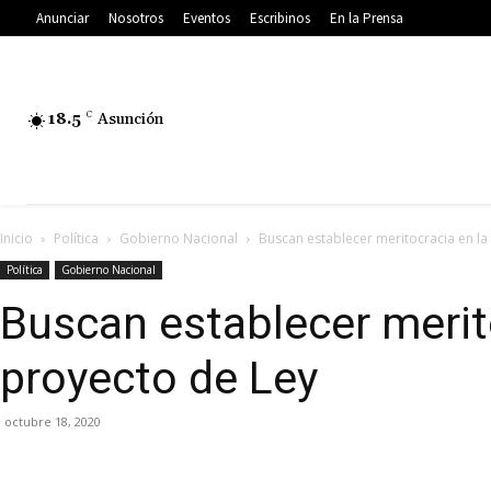
Anunciar
Nosotros
Eventos
Escribinos
En la Prensa
18.5
C
Asunción
Inicio
Política
Gobierno Nacional
Buscan establecer meritocracia en la 
Política
Gobierno Nacional
Buscan establecer merito
proyecto de Ley
octubre 18, 2020