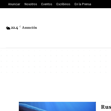
Anunciar
Nosotros
Eventos
Escribinos
En la Prensa
22.4
C
Asunción
Rus