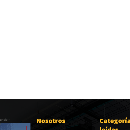
Nosotros
Categorí
uncio -
leídas