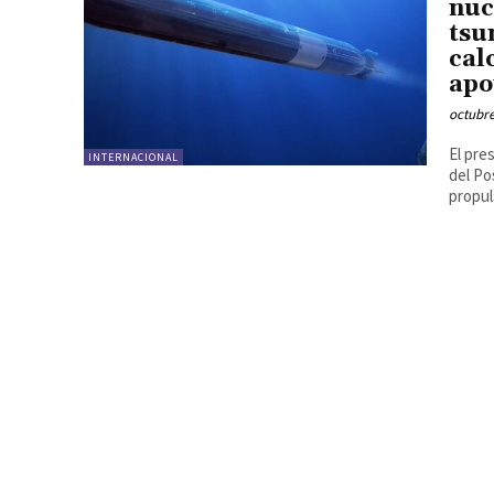
nuc
tsu
cal
apo
octubre
El pre
INTERNACIONAL
del P
propul