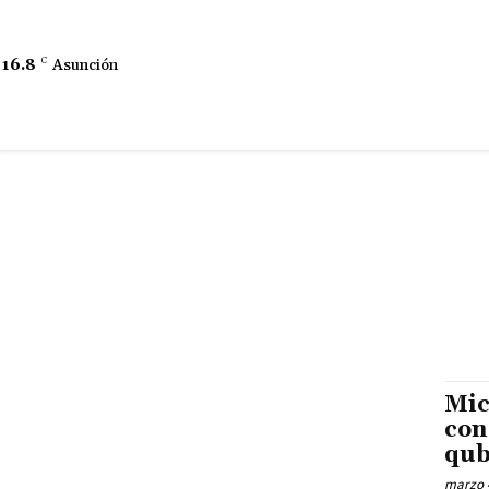
16.8
C
Asunción
Mic
con
qub
marzo 4