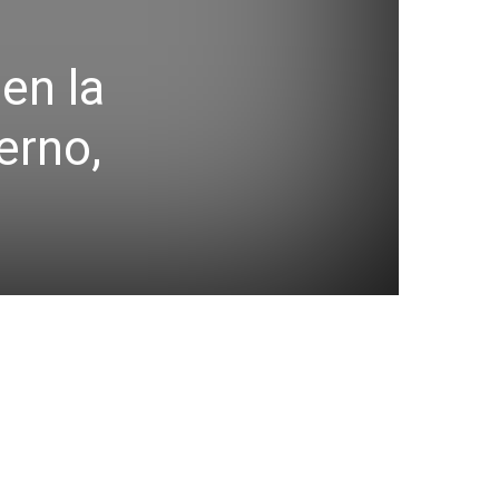
en la
erno,