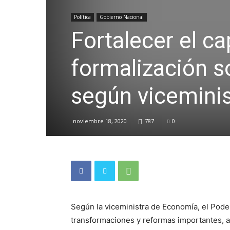
Política
Gobierno Nacional
Fortalecer el ca
formalización s
según vicemini
noviembre 18, 2020
787
0
Según la viceministra de Economía, el Poder 
transformaciones y reformas importantes, al