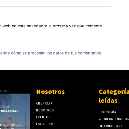
tio web en este navegador la próxima vez que comente.
ende cómo se procesan los datos de tus comentarios.
Nosotros
Categorí
uncio -
leídas
ANUNCIAR
NOSOTROS
ECONOMÍA
EVENTOS
GOBIERNO NACIO
ESCRIBINOS
INTERNACIONAL